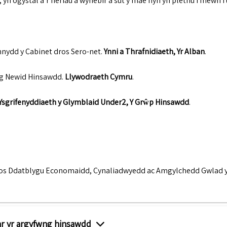
 yn ogystal â’r heriau a wynebir a sut y mae hyn yn plethu i mewn i
nnydd y Cabinet dros Sero-net
.
Ynni a Thrafnidiaeth, Yr Alban
.
og Newid Hinsawdd
.
Llywodraeth Cymru
.
Ysgrifenyddiaeth y Glymblaid Under2, Y Grŵp Hinsawdd
.
os Ddatblygu Economaidd, Cynaliadwyedd ac Amgylchedd Gwlad 
ar yr argyfwng hinsawdd