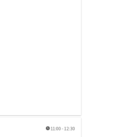
Diwrnod 1 - Cymru a'r byd
11:00 - 12:30