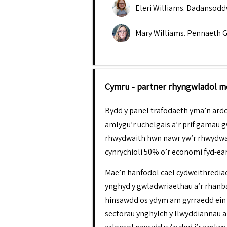
Eleri Williams
.
Dadansodd
Mary Williams
.
Pennaeth G
Cymru - partner rhyngwladol 
Bydd y panel trafodaeth yma’n ardd
amlygu’r uchelgais a’r prif gamau 
rhwydwaith hwn nawr yw’r rhwydwai
cynrychioli 50% o’r economi fyd-ea
Mae’n hanfodol cael cydweithredia
ynghyd y gwladwriaethau a’r rhanbar
hinsawdd os ydym am gyrraedd ein t
sectorau ynghylch y llwyddiannau a