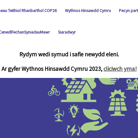
oeau Teithiol Rhanbarthol COP26
Wythnos Hinsawdd Cymru
Pecyn part
CenedlFechanSyniadauMawr
Siaradwyr
Rydym wedi symud i safle newydd eleni.
Ar gyfer Wythnos Hinsawdd Cymru 2023,
cliciwch yma!