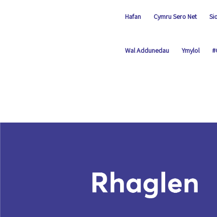
Hafan
Cymru Sero Net
Si
Wal Addunedau
Ymylol
#