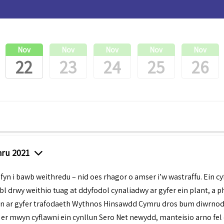
Nov
Nov
Nov
Nov
Nov
22
23
24
25
26
ru 2021
yn i bawb weithredu – nid oes rhagor o amser i’w wastraffu. Ein cyf
bl drwy weithio tuag at ddyfodol cynaliadwy ar gyfer ein plant, a p
un ar gyfer trafodaeth Wythnos Hinsawdd Cymru dros bum diwrnod
er mwyn cyflawni ein cynllun Sero Net newydd, manteisio arno fel c