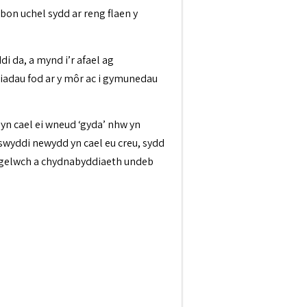
bon uchel sydd ar reng flaen y
i da, a mynd i’r afael ag
riadau fod ar y môr ac i gymunedau
 yn cael ei wneud ‘gyda’ nhw yn
swyddi newydd yn cael eu creu, sydd
 diogelwch a chydnabyddiaeth undeb