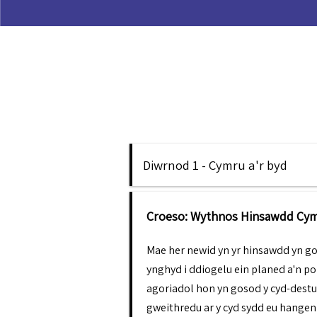
Diwrnod 1 - Cymru a'r byd
Croeso: Wythnos Hinsawdd Cym
Mae her newid yn yr hinsawdd yn gof
ynghyd i ddiogelu ein planed a'n po
agoriadol hon yn gosod y cyd-dest
gweithredu ar y cyd sydd eu hangen 