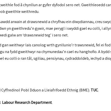
eithle fod â chynllun ar gyfer dyfodol sero net. Gweithleoedd car
ob gweithle weithredu.
sawdd arwain at drawsnewid a chryfhau ein diwydiannau, creu swydd
 yn gweithredu’n gywir, mae perygl i swyddi gael eu colli, i ally
di galw am ‘drawsnewid teg’ i sero net.
gan weithwyr lais canolog wrth gynllunio’r trawsnewid, fel ei fod
ygu na fydd gweithwyr na chymunedau’n cael eu hanghofio. A bydd 
ael eu colli o ran tâl, sgiliau, pensiynau, cydraddoldeb, iechyd a
 Cyffredinol Pobl Dduon a Lleiafrifoedd Ethnig (BME)
.
TUC
.
d
.
Labour Research Department
.