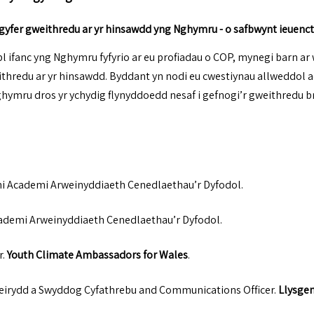
 gyfer gweithredu ar yr hinsawdd yng Nghymru - o safbwynt ieuenc
obl ifanc yng Nghymru fyfyrio ar eu profiadau o COP, mynegi barn ar
ithredu ar yr hinsawdd. Byddant yn nodi eu cwestiynau allweddol a
ghymru dros yr ychydig flynyddoedd nesaf i gefnogi’r gweithredu b
i Academi Arweinyddiaeth Cenedlaethau’r Dyfodol
.
ademi Arweinyddiaeth Cenedlaethau’r Dyfodol
.
r
.
Youth Climate Ambassadors for Wales
.
deirydd a Swyddog Cyfathrebu and Communications Officer
.
Llysge