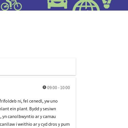
Diwrnod 1 - Cymru a'r byd
09:00 - 10:00
rifoldeb ni, fel cenedl, yw uno
hlant ein plant. Bydd y sesiwn
, yn canolbwyntio ar y camau
anllaw i weithio ar y cyd dros y pum