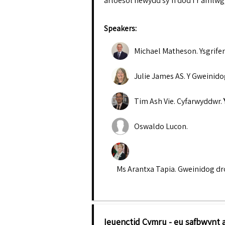
arloesol newydd sy’n dod i’r amlwg,
Speakers:
Michael Matheson
.
Ysgrife
Julie James AS
.
Y Gweinid
Tim Ash Vie
.
Cyfarwyddwr
.
Oswaldo Lucon
.
Ms Arantxa Tapia
.
Gweinidog dr
Ieuenctid Cymru - eu safbwynt 