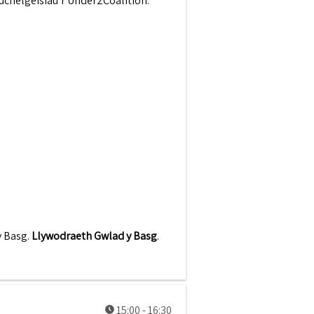
 uchelgeisiau’r Under2Coalition.
y Basg
.
Llywodraeth Gwlad y Basg
.
Diwrnod 1 - Cymru a'r byd
15:00 - 16:30