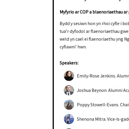
Myfyrio ar COP a blaenoriaethau ar
Bydd y sesiwn hon yn rhoi cyfle i b
tua’r dyfodol ar flaenoriaethau gwe
weld yn cael ei flaenoriaethu yng N
cyflawni’ hwn.
Speakers:
Emily-Rose Jenkins
.
Alumn
Joshua Beynon
.
Alumni Ac
Poppy Stowell-Evans
.
Chai
Shenona Mitra
.
Vice-Is-ga