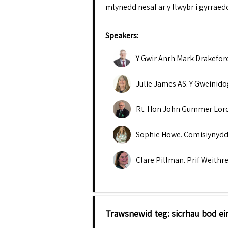
mlynedd nesaf ar y llwybr i gyrraed
Speakers:
Y Gwir Anrh Mark Drakefor
Julie James AS
.
Y Gweinid
Rt. Hon John Gummer Lor
Sophie Howe
.
Comisiynydd
Clare Pillman
.
Prif Weithr
Trawsnewid teg: sicrhau bod ein