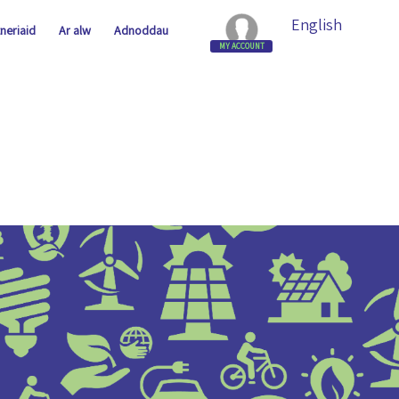
neriaid
Ar alw
Adnoddau
MY ACCOUNT
Mewngofnodi