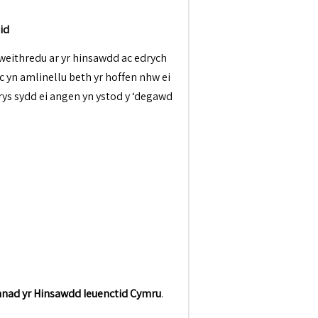
tid
 weithredu ar yr hinsawdd ac edrych
c yn amlinellu beth yr hoffen nhw ei
rys sydd ei angen yn ystod y ‘degawd
nnad yr Hinsawdd Ieuenctid Cymru
.