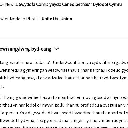
wr Newid
.
Swyddfa Comisiynydd Cenedlaethau’r Dyfodol Cymru
.
wleidyddol a Pholisi
.
Unite the Union
.
mewn argyfwng byd-eang
angos sut mae aelodau o’r Under2Coalition yn cydweithio i gadw c
gweithredu a gymerir gan wladwriaethau a rhanbarthau i ddelio gy
th byd-eang mwyaf o wladwriaethau a rhanbarthau sydd wedi ymr
ng.
d rhwng gwladwriaethau a rhanbarthau er mwyn gosod a chyrraed
thau yn hanfodol er mwyn gallu rhannu profiadau a dysgu gan y nai
argedau. Yn y digwyddiad hwn, bydd llywodraethau rhanbarthol yn
llweddol hyd yma, i ba gyfeiriad mae angen symud ymlaen ac yn ad