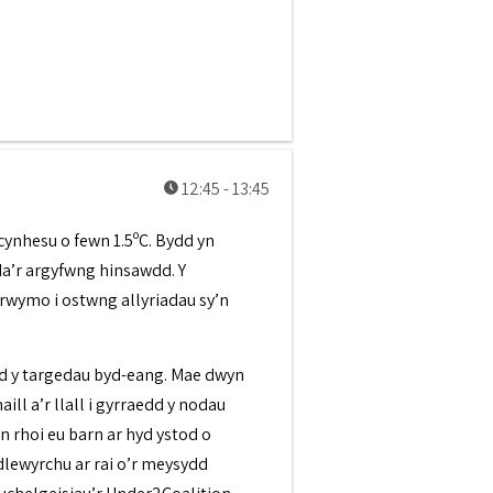
Diwrnod 1 - Cymru a'r byd
12:45 - 13:45
ynhesu o fewn 1.5ºC. Bydd yn
da’r argyfwng hinsawdd. Y
wymo i ostwng allyriadau sy’n
d y targedau byd-eang. Mae dwyn
ll a’r llall i gyrraedd y nodau
 rhoi eu barn ar hyd ystod o
lewyrchu ar rai o’r meysydd