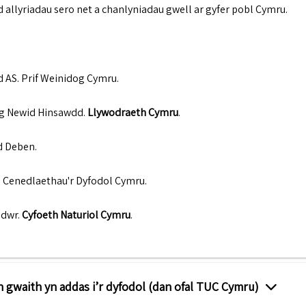
d allyriadau sero net a chanlyniadau gwell ar gyfer pobl Cymru.
d AS
.
Prif Weinidog Cymru
.
og Newid Hinsawdd
.
Llywodraeth Cymru
.
d Deben
.
 Cenedlaethau'r Dyfodol Cymru
.
edwr
.
Cyfoeth Naturiol Cymru
.
 gwaith yn addas i’r dyfodol (dan ofal TUC Cymru)