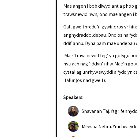
Mae angen i bob diwydiant a phob gw
trawsnewid hwn, ond mae angen i b
Gall gweithredu’n gywir dros yr hin
anghydraddoldebau. Ond os na fyddwn
ddiflannu. Dyna pam mae undebau we
Mae ‘trawsnewid teg’ yn golygu bod 
hytrach nag ‘iddyn’ nhw. Mae’n gol
cystal ag unrhyw swyddi a fydd yn c
llafur (os nad gwell).
Speakers:
Shavanah Taj
.
Ysgrifennydd
Meesha Nehru
.
Ymchwilyd